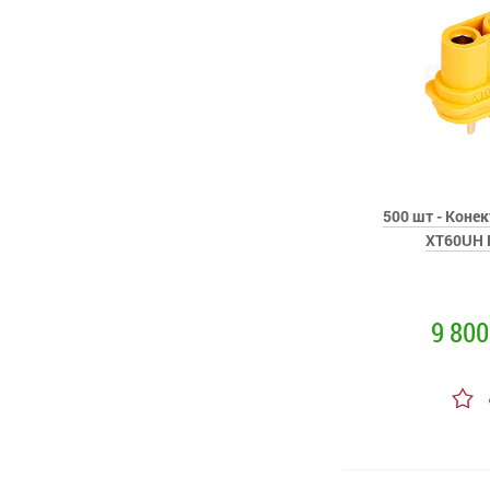
500 шт - Коне
XT60UH 
9 800