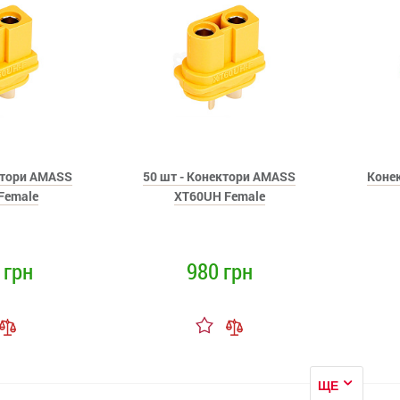
ктори AMASS
50 шт - Конектори AMASS
Коне
Female
XT60UH Female
 грн
980 грн
ЩЕ