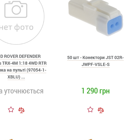
D ROVER DEFENDER
50 шт - Конектори JST 02R-
s TRX-4M 1:18 4WD RTR
JWPF-VSLE-S
а на пульті (97054-1-
XBLU) ...
1 290 грн
а уточнюється