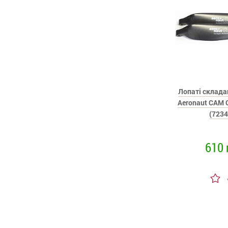
Лопаті склада
Aeronaut CAM 
(7234
610 