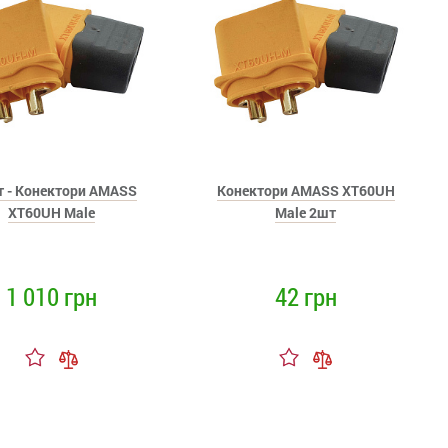
т - Конектори AMASS
Конектори AMASS XT60UH
XT60UH Male
Male 2шт
1 010 грн
42 грн