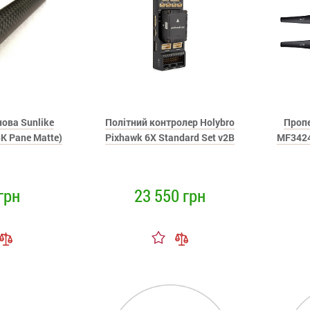
ова Sunlike
Політний контролер Holybro
Пропе
K Pane Matte)
Pixhawk 6X Standard Set v2B
MF3424
грн
23 550 грн