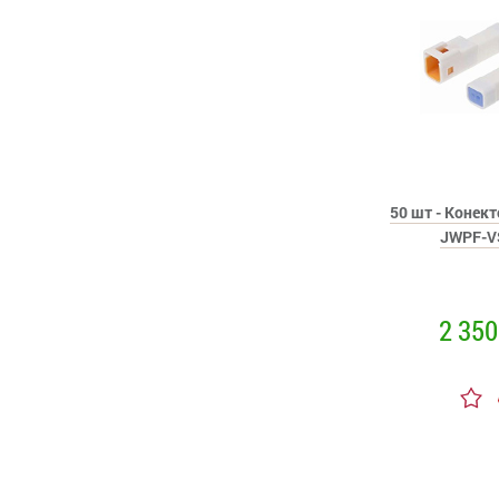
50 шт - Конект
JWPF-V
2 350