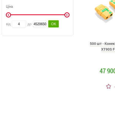
Ціна
від
до
500 шт - Коне
XT90S F
47 90