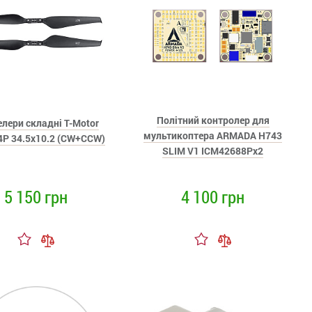
Політний контролер для
лери складні T-Motor
мультикоптера ARMADA H743
P 34.5x10.2 (CW+CCW)
SLIM V1 ICM42688Px2
5 150 грн
4 100 грн