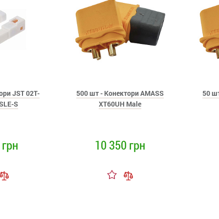
ори JST 02T-
500 шт - Конектори AMASS
50 ш
SLE-S
XT60UH Male
 грн
10 350 грн