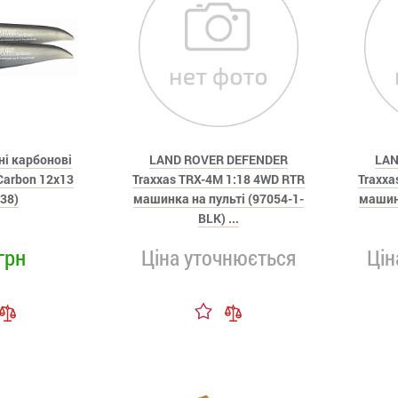
ні карбонові
LAND ROVER DEFENDER
LAN
Carbon 12x13
Traxxas TRX-4M 1:18 4WD RTR
Traxxa
38)
машинка на пульті (97054-1-
машинк
BLK) ...
грн
Ціна уточнюється
Цін