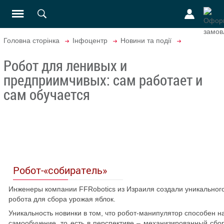
Головна сторінка
Інфоцентр
Новини та події
Робот для ленивых и
предприимчивых: сам работает и
сам обучается
Робот-«собиратель»
Инженеры компании FFRobotics из Израиля создали уникальног
робота для сбора урожая яблок.
Уникальность новинки в том, что робот-манипулятор способен н
самообучение, то есть в перспективе – механизированный сбо