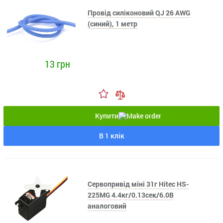
Провід силіконовий QJ 26 AWG
(синий), 1 метр
13 грн
Купити
В 1 клік
Сервопривід міні 31г Hitec HS-
225MG 4.4кг/0.13сек/6.0В
аналоговий