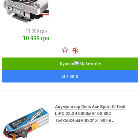
11 399 грн
10 999 грн
Купити
В 1 клік
Акумулятор Gens Ace Sport G-Tech
LiPO 22,2В 6000мАг 6S 80C
164х50х46мм 832г XT90 Fe ...