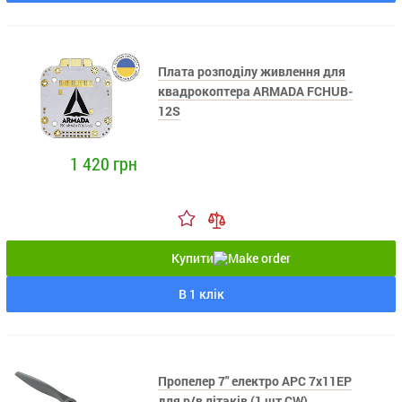
Плата розподілу живлення для
квадрокоптера ARMADA FCHUB-
12S
1 420 грн
Купити
В 1 клік
Пропелер 7" електро APC 7x11EP
для р/в літаків (1 шт CW)