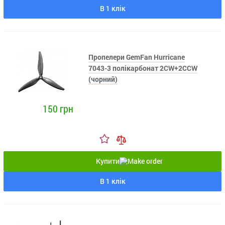
В 1 клік
Пропелери GemFan Hurricane
7043-3 полікарбонат 2CW+2CCW
(чорний)
150 грн
Купити
В 1 клік