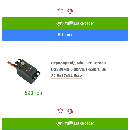
Купити
В 1 клік
Сервопривід міні 32г Corona
DS339MG 5.0кг/0.14сек/6.0В
32.5x17x34.5мм
590 грн
Купити