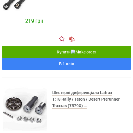
219 грн
Купити
В 1 клік
Шестерні диференціала Latrax
1:18 Rally / Teton / Desert Prerunner
Traxxas (7579X) ...