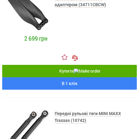
адаптером (34711CBCW)
2 699 грн
Купити
В 1 клік
Передні рульові тяги MINI MAXX
Traxxas (10742)