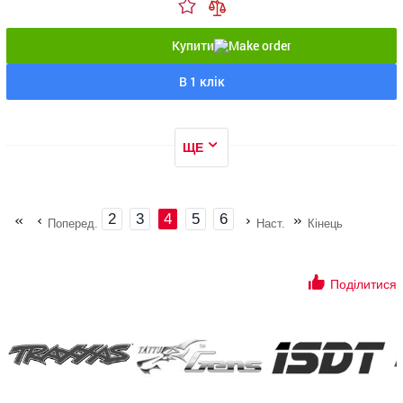
Купити
В 1 клік
ЩЕ
2
3
4
5
6
Поперед.
Наст.
Кінець
Поділитися