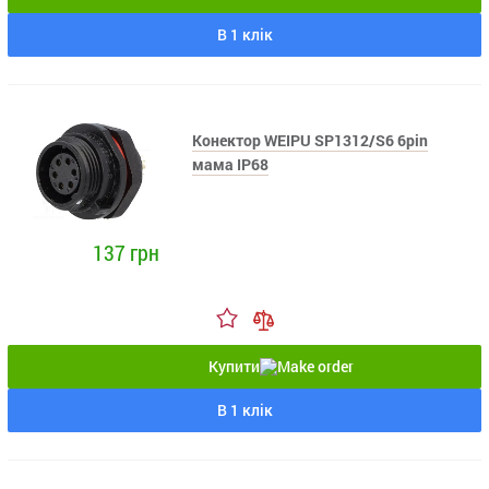
В 1 клік
Конектор WEIPU SP1312/S6 6pin
мама IP68
137 грн
Купити
В 1 клік