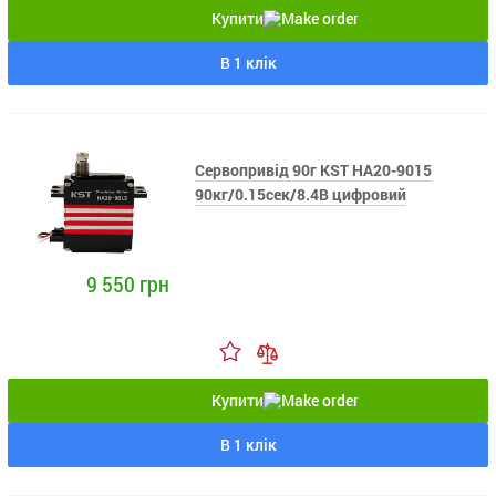
Купити
В 1 клік
Сервопривід 90г KST HA20-9015
90кг/0.15сек/8.4В цифровий
9 550 грн
Купити
В 1 клік