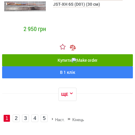
JST-XH 6S (D01) (30 см)
2 950 грн
Купити
В 1 клік
ЩЕ
1
2
3
4
5
Наст.
Кінець