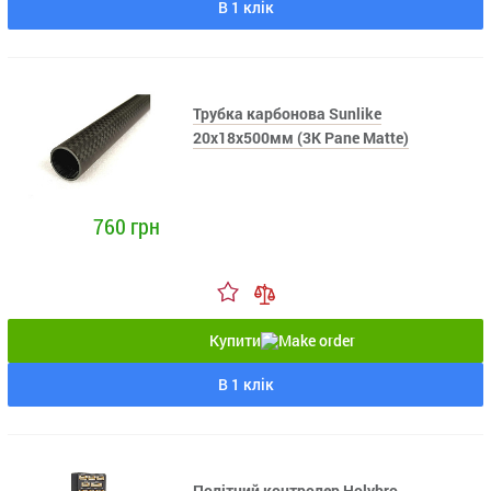
В 1 клік
Трубка карбонова Sunlike
20x18x500мм (3K Pane Matte)
760 грн
Купити
В 1 клік
Політний контролер Holybro