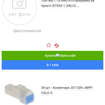
TRX-4M 1:18 4WD RTR машинка на
пульті (97054-1-XBLU) ...
Ціна уточнюється
Купити
В 1 клік
50 шт - Конектори JST 02R-JWPF-
VSLE-S