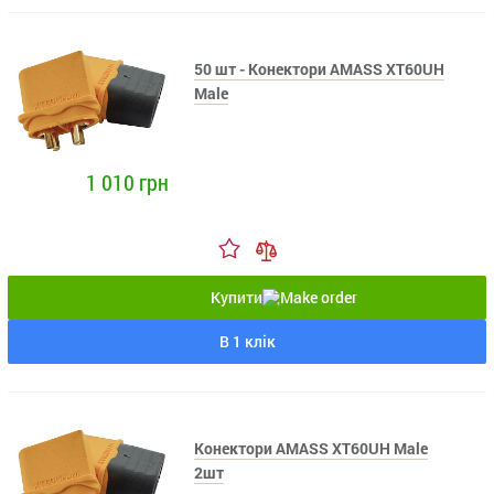
50 шт - Конектори AMASS XT60UH
Male
1 010 грн
Купити
В 1 клік
Конектори AMASS XT60UH Male
2шт