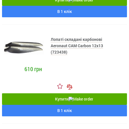
В 1 клік
Лопаті складані карбонові
Aeronaut CAM Carbon 12x13
(723438)
610 грн
Купити
В 1 клік