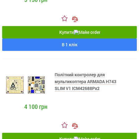
Купити
В 1 клік
Політний контролер для
мультикоптера ARMADA H743
SLIM V1 ICM42688Px2
4 100 грн
Купити