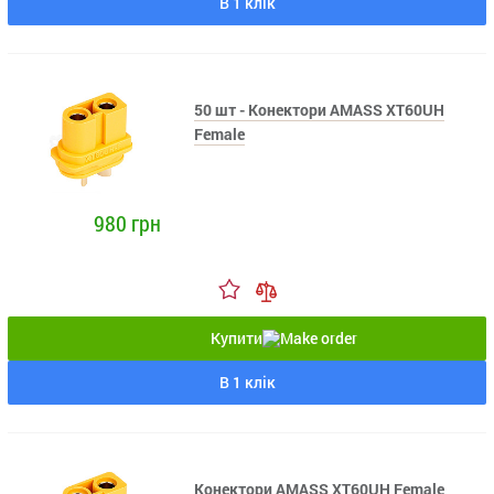
В 1 клік
50 шт - Конектори AMASS XT60UH
Female
980 грн
Купити
В 1 клік
Конектори AMASS XT60UH Female