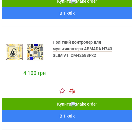
Купити
В 1 клік
Політний контролер для
мультикоптера ARMADA H743
SLIM V1 ICM42688Px2
4 100 грн
Купити
В 1 клік