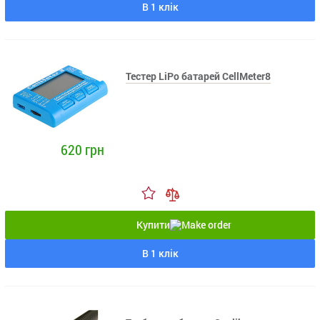
В 1 клік
Тестер LiPo батарей CellMeter8
620 грн
Купити
В 1 клік