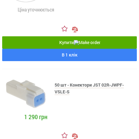
Ціна уточнюється
Купити
В 1 клік
50 шт - Конектори JST 02R-JWPF-
VSLE-S
1 290 грн