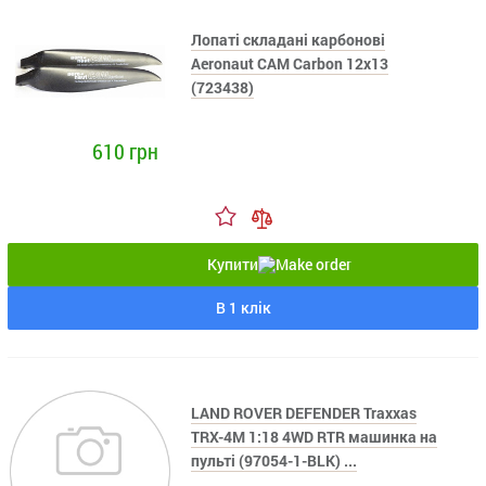
Лопаті складані карбонові
Aeronaut CAM Carbon 12x13
(723438)
610 грн
Купити
В 1 клік
LAND ROVER DEFENDER Traxxas
TRX-4M 1:18 4WD RTR машинка на
пульті (97054-1-BLK) ...