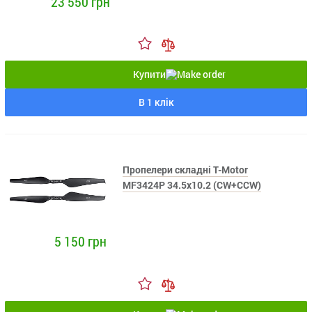
23 550 грн
Купити
В 1 клік
Пропелери складні T-Motor
MF3424P 34.5x10.2 (CW+CCW)
5 150 грн