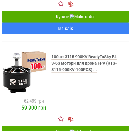
Купити
В 1 клік
100шт 3115 900KV ReadyToSky BL
3-6S мотори для дрона FPV (RTS-
3115-900KV-100PCS) ...
62 499 грн
59 900 грн