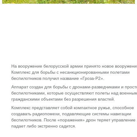
На вооружение белорусской армии принято новое вооружени
Комплекс для борьбы с несанкционированными полетами
беспилотников получил название «Гроза-Р2».
Аппарат создан для борьбы с дронами-разведчиками и прост
беспилотниками, которые осуществляют полеты над военным
гражданскими объектами без разрешения властей.
Комплекс представляет собой компактное ружье, способное
создавать радиопомехи, подавляющие системы навигации
беспилотников. После «поражения» дрон теряет управление 
падает либо экстренно садится.