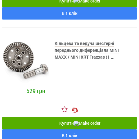
Купити
В 1 клік
Кільцева та ведуча шестерні
переднього диференціала MINI
MAXX / MINI XRT Traxxas (1 ...
529 грн
Купити
В 1 клік