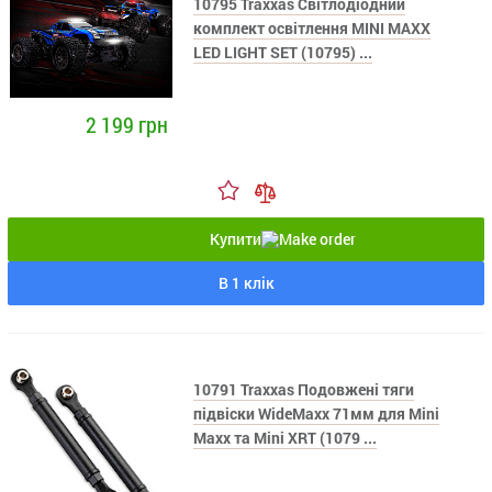
10795 Traxxas Світлодіодний
комплект освітлення MINI MAXX
LED LIGHT SET (10795) ...
2 199 грн
Купити
В 1 клік
10791 Traxxas Подовжені тяги
підвіски WideMaxx 71мм для Mini
Maxx та Mini XRT (1079 ...