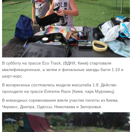
В субботу на трассе Eco Track, (ВДНХ, Киев) стартовали
квалификационные, а затем и финальные заезды багги 1:10 и
шорт-корс.
В воскресенье состязались модели масштаба 1:8. Действо
проходило на трассе Extreme Race (Киев, парк Муромец).
В командных соревнования взяли участие пилоты из Киева,
Черкасс, Днепра, Одессы, Николаева и Запорожья.