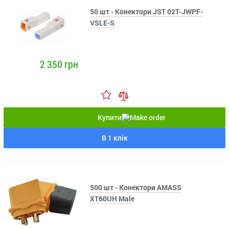
50 шт - Конектори JST 02T-JWPF-
VSLE-S
2 350 грн
Купити
В 1 клік
500 шт - Конектори AMASS
XT60UH Male