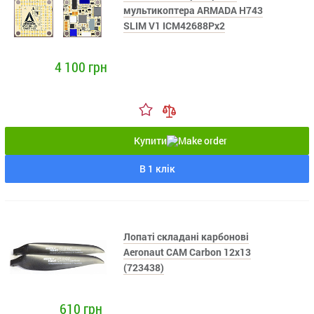
мультикоптера ARMADA H743
SLIM V1 ICM42688Px2
4 100 грн
Купити
В 1 клік
Лопаті складані карбонові
Aeronaut CAM Carbon 12x13
(723438)
610 грн