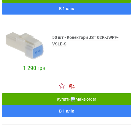
В 1 клік
50 шт - Конектори JST 02R-JWPF-
VSLE-S
1 290 грн
Купити
В 1 клік