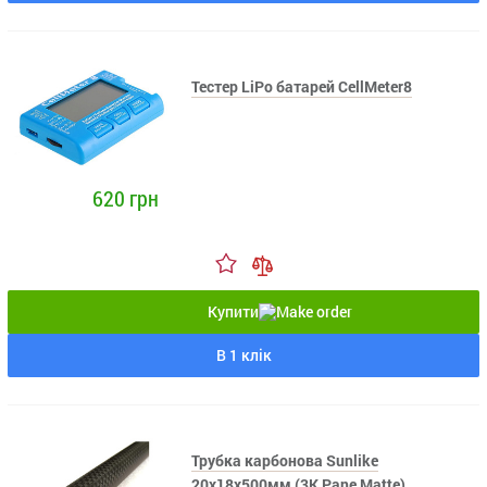
Тестер LiPo батарей CellMeter8
620 грн
Купити
В 1 клік
Трубка карбонова Sunlike
20x18x500мм (3K Pane Matte)