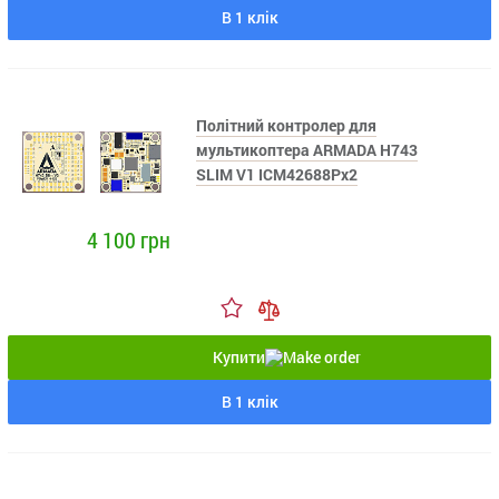
В 1 клік
Політний контролер для
мультикоптера ARMADA H743
SLIM V1 ICM42688Px2
4 100 грн
Купити
В 1 клік