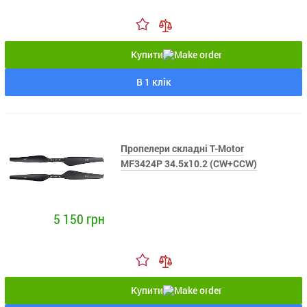
Купити
В 1 клік
Пропелери складні T-Motor
MF3424P 34.5x10.2 (CW+CCW)
5 150 грн
Купити