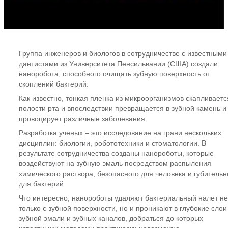
Группа инженеров и биологов в сотрудничестве с известными
дантистами из Университета Пенсильвании (США) создали
наноробота, способного очищать зубную поверхность от
скоплений бактерий.
Как известно, тонкая пленка из микроорганизмов скапливаетс
полости рта и впоследствии превращается в зубной камень и
провоцирует различные заболевания.
Разработка ученых – это исследование на грани нескольких
дисциплин: биологии, робототехники и стоматологии. В
результате сотрудничества созданы нанороботы, которые
воздействуют на зубную эмаль посредством распыления
химического раствора, безопасного для человека и губительн
для бактерий.
Что интересно, нанороботы удаляют бактериальный налет не
только с зубной поверхности, но и проникают в глубокие слои
зубной эмали и зубных каналов, добраться до которых