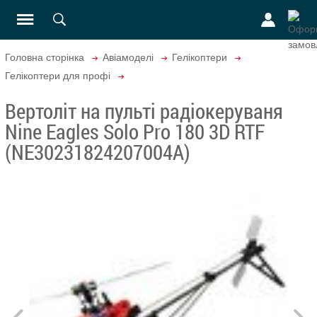
Головна сторінка
Авіамоделі
Гелікоптери
Гелікоптери для профі
Вертоліт на пульті радіокеруваня
Nine Eagles Solo Pro 180 3D RTF
(NE30231824207004A)