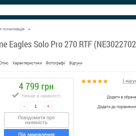
 початківців
ine Eagles Solo Pro 270 RTF (NE302270
Опис
Характеристики
Фотографії
Відгуки
1 відгу
4 799 грн
Немає в наявності
Додати в обран
-
+
Додати до порівнянн
Повідомити про
наявність
Під замовлення