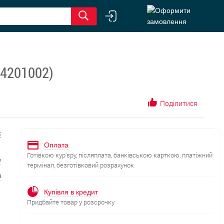
24201002)
Поділитися
к
Оплата
Готівкою кур'єру, післяплата, банківською карткою, платіжний
е
термінал, безготівковий розрахунок
я
Купівля в кредит
Придбайте товар у розсрочку