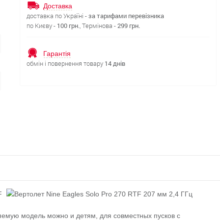
Доставка
доставка по Україні -
за тарифами перевізника
по Києву -
100 грн.
, Термінова -
299 грн.
Гарантія
обмін і повернення товару
14 днів
F
яемую модель можно и детям, для совместных пусков с