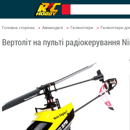
Головна сторінка
Авіамоделі
Гелікоптери
Гелікоптери для
Вертоліт на пульті радіокерування N