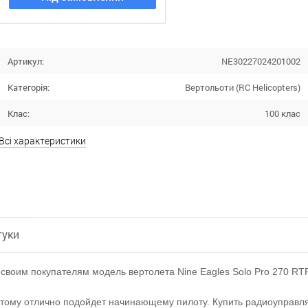
Артикул:
NE30227024201002
Категорія:
Вертольоти (RC Helicopters)
Клас:
100 клас
Всі характеристики
гуки
воим покупателям модель вертолета Nine Eagles Solo Pro 270 RT
этому отлично подойдет начинающему пилоту. Купить радиоуправл