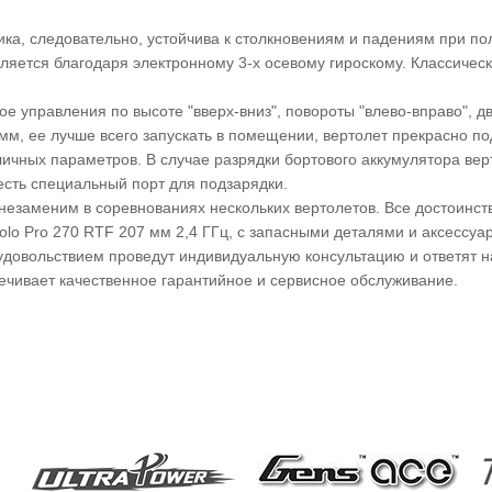
ика, следовательно, устойчива к столкновениям и падениям при по
вляется благодаря электронному 3-х осевому гироскому. Классиче
управления по высоте "вверх-вниз", повороты "влево-вправо", дв
м, ее лучше всего запускать в помещении, вертолет прекрасно по
чных параметров. В случае разрядки бортового аккумулятора верто
 есть специальный порт для подзарядки.
заменим в соревнованиях нескольких вертолетов. Все достоинств
Solo Pro 270 RTF 207 мм 2,4 ГГц, с запасными деталями и аксесс
довольствием проведут индивидуальную консультацию и ответят н
ечивает качественное гарантийное и сервисное обслуживание.