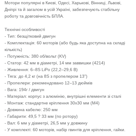
Мотори популярні в Києві, Одесі, Харькові, Вінниці, Львові,
Дніпрі та й загалом в усій Україні, забезпечують стабільну
роботу та довговічність БПЛА.
Технічні особливості
- Тип: безщітковий двигун
- Комплектація: 60 моторів (або будь яка доступна на складі
кількість)
- Потужність: 380 об/вольт (KV)
- Статор: 42 мм в діаметрі, 14 мм заввишки (4214)
- Живлення: 6–8S LiPo (22,2–29,6 В)
- Тяга: до 4,2 кг (на 8S з пропелером 13")
- Пропелери: рекомендовано 12–13 дюймів
- Вага: 194г / двигун
- Матеріал: корпус з алюмінію, внутрішні елементи зі сталі
- Монтаж: стандартне кріплення 30x30 мм (M4)
- Довжина кабелю: 250 мм
- Габарити: 49,5 ? 33 мм (по ротору)
- Вал: 6 мм у діаметрі, 26,5 мм у довжину
- У комплекті: 60 моторів, набір гвинтів для кріплення, гайки.