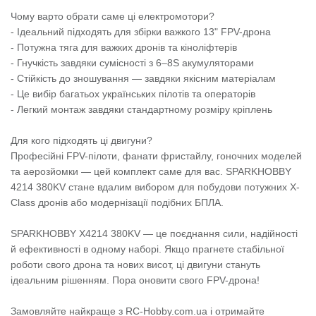
Чому варто обрати саме ці електромотори?
- Ідеальний підходять для збірки важкого 13" FPV-дрона
- Потужна тяга для важких дронів та кіноліфтерів
- Гнучкість завдяки сумісності з 6–8S акумуляторами
- Стійкість до зношування — завдяки якісним матеріалам
- Це вибір багатьох українських пілотів та операторів
- Легкий монтаж завдяки стандартному розміру кріплень
Для кого підходять ці двигуни?
Професійні FPV-пілоти, фанати фристайлу, гоночних моделей
та аерозйомки — цей комплект саме для вас. SPARKHOBBY
4214 380KV стане вдалим вибором для побудови потужних X-
Class дронів або модернізації подібних БПЛА.
SPARKHOBBY X4214 380KV — це поєднання сили, надійності
й ефективності в одному наборі. Якщо прагнете стабільної
роботи свого дрона та нових висот, ці двигуни стануть
ідеальним рішенням. Пора оновити свого FPV-дрона!
Замовляйте найкраще з RC-Hobby.com.ua і отримайте