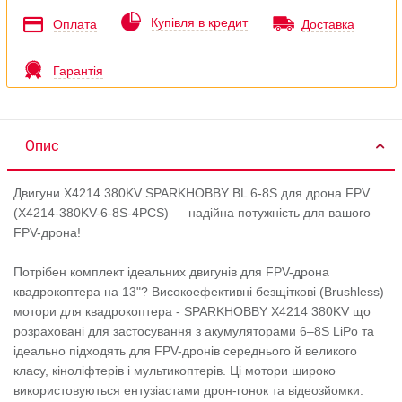
Купівля в кредит
Оплата
Доставка
Гарантія
Опис
Двигуни X4214 380KV SPARKHOBBY BL 6-8S для дрона FPV
(X4214-380KV-6-8S-4PCS) — надійна потужність для вашого
FPV-дрона!
Потрібен комплект ідеальних двигунів для FPV-дрона
квадрокоптера на 13"? Високоефективні безщіткові (Brushless)
мотори для квадрокоптера - SPARKHOBBY X4214 380KV що
розраховані для застосування з акумуляторами 6–8S LiPo та
ідеально підходять для FPV-дронів середнього й великого
класу, кіноліфтерів і мультикоптерів. Ці мотори широко
використовуються ентузіастами дрон-гонок та відеозйомки.