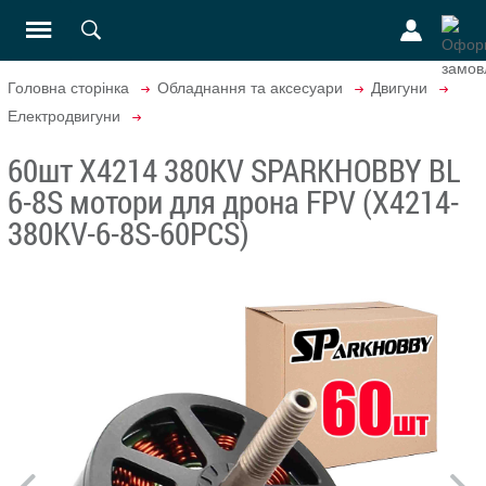
Головна сторінка
Обладнання та аксесуари
Двигуни
Електродвигуни
60шт X4214 380KV SPARKHOBBY BL
6-8S мотори для дрона FPV (X4214-
380KV-6-8S-60PCS)