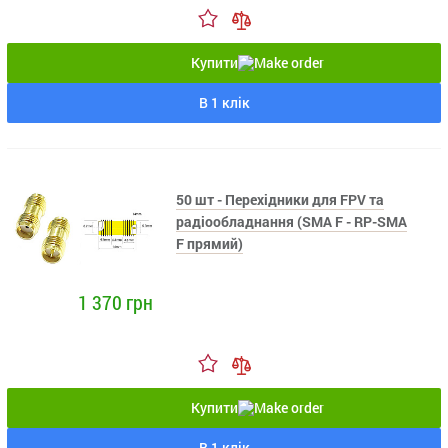
Купити
В 1 клік
50 шт - Перехідники для FPV та
радіообладнання (SMA F - RP-SMA
F прямий)
1 370 грн
Купити
В 1 клік