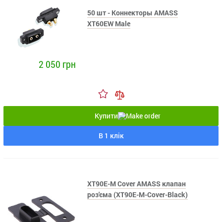
50 шт - Коннекторы AMASS
XT60EW Male
2 050 грн
Купити
В 1 клік
XT90E-M Cover AMASS клапан
роз'єма (XT90E-M-Cover-Black)