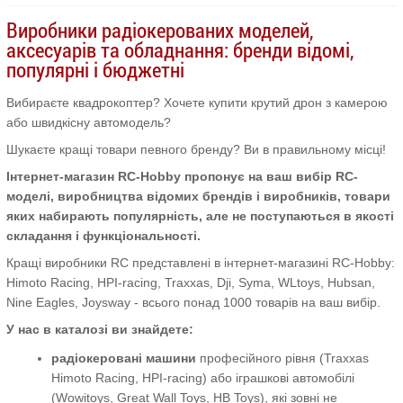
Виробники радіокерованих моделей,
аксесуарів та обладнання: бренди відомі,
популярні і бюджетні
Вибираєте квадрокоптер? Хочете купити крутий дрон з камерою
або швидкісну автомодель?
Шукаєте кращі товари певного бренду? Ви в правильному місці!
Інтернет-магазин RC-Hobby пропонує на ваш вибір RC-
моделі, виробництва відомих брендів і виробників, товари
яких набирають популярність, але не поступаються в якості
складання і функціональності.
Кращі виробники RC представлені в інтернет-магазині RC-Hobby:
Himoto Racing, HPI-racing, Traxxas, Dji, Syma, WLtoys, Hubsan,
Nine Eagles, Joysway - всього понад 1000 товарів на ваш вибір.
У нас в каталозі ви знайдете:
радіокеровані машини
професійного рівня (Traxxas
Himoto Racing, HPI-racing) або іграшкові автомобілі
(Wowitoys, Great Wall Toys, HB Toys), які зовні не