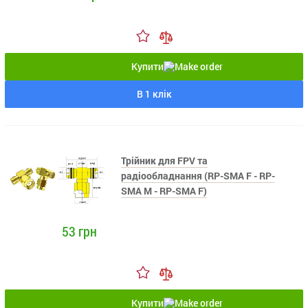
Купити
В 1 клік
Трійник для FPV та
радіообладнання (RP-SMA F - RP-
SMA M - RP-SMA F)
53 грн
Купити