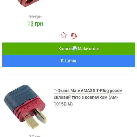
14 грн
13 грн
Купити
В 1 клік
T-Deans Male AMASS T-Plug роз'єм
силовий тато з ковпачком (AM-
1015E-M)
17 грн