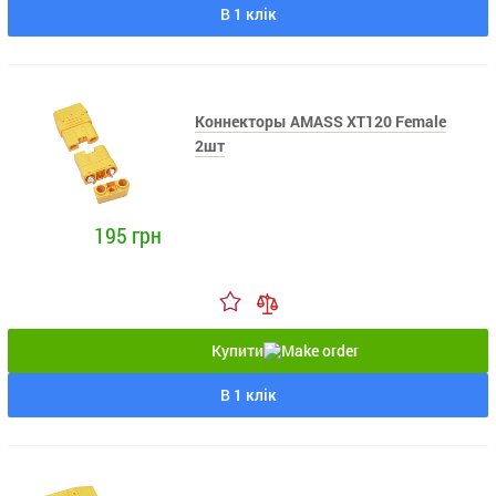
В 1 клік
Коннекторы AMASS XT120 Female
2шт
195 грн
Купити
В 1 клік