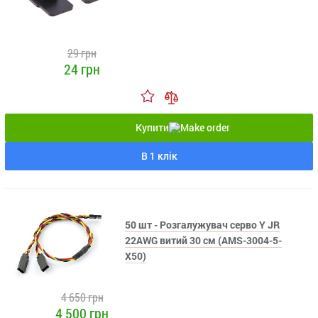
29 грн
24 грн
Купити
В 1 клік
50 шт - Розгалужувач серво Y JR
22AWG витий 30 см (AMS-3004-5-
X50)
4 650 грн
4 500 грн