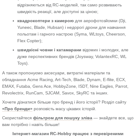
відрізняються від RC-моделей, так само розвивають
швидкість реакції, але доступні за ціною;
квадрокоптери з камерою
для аерофотозйомки (Dji,
Yuneec, Blade, Hubsan) і недорогі дрони для навчання
польотам і гарного настрою (Syma, WLtoys, Cheerson,
Flex Copter);
швидкісні човни і катамарани
відомих і молодих, але
дуже перспективних брендів (Joysway, VolantexRC, WL
Toys).
А також пропонуємо аксесуари, витратні матеріали та
обладнання Acme Racing, Art-Tech, Blade, Dynam, E-flite, ECX,
EMAX, Futaba, Gens Ace, HobbyZone, ISDT, Nine Eagles, Parrot,
Revolectrix, RunCam, SJCAM, Savox, SkyRC та інших.
Хочете дізнатися більше про бренд і його історії? Розділ сайту
«Про бренди»
розповість масу цікавих історій.
Скористайтеся
фільтром для пошуку зліва
— знайдете все, що
вам потрібно і навіть більше!
Інтернет-магазин RC-Hobby працює з перевіреними