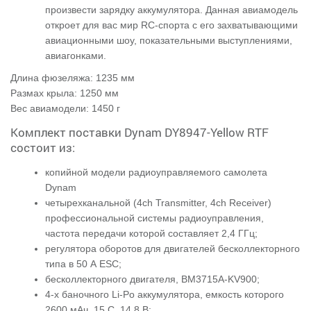
произвести зарядку аккумулятора. Данная авиамодель
откроет для вас мир RC-спорта с его захватывающими
авиационными шоу, показательными выступлениями,
авиагонками.
Длина фюзеляжа: 1235 мм
Размах крыла: 1250 мм
Вес авиамодели: 1450 г
Комплект поставки Dynam DY8947-Yellow RTF
состоит из:
копийной модели радиоуправляемого самолета
Dynam
четырехканальной (4ch Transmitter, 4ch Receiver)
профессиональной системы радиоуправления,
частота передачи которой составляет 2,4 ГГц;
регулятора оборотов для двигателей бесколлекторного
типа в 50 А ESC;
бесколлекторного двигателя, ВМ3715А-KV900;
4-х баночного Li-Po аккумулятора, емкость которого
2600 мАч, 15 С, 14,8 В;