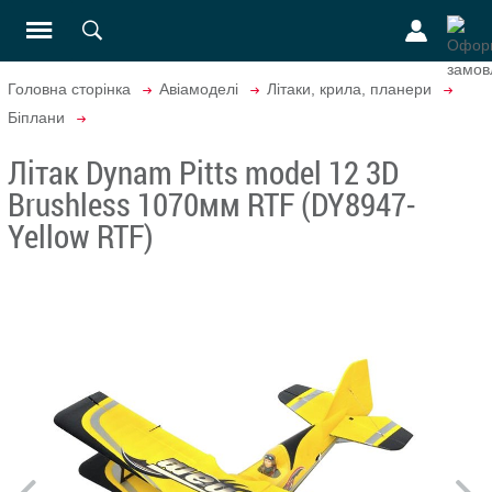
Головна сторінка
Авіамоделі
Літаки, крила, планери
Біплани
Літак Dynam Pitts model 12 3D
Brushless 1070мм RTF (DY8947-
Yellow RTF)