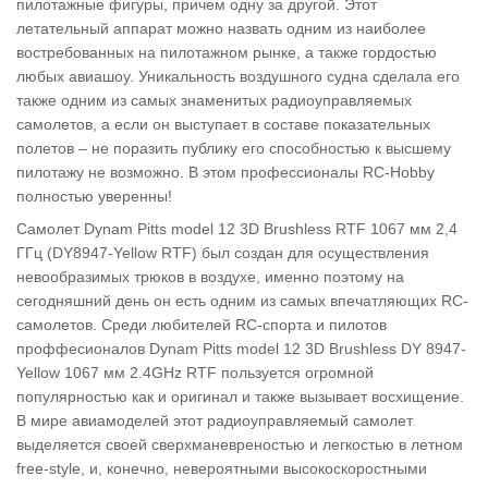
пилотажные фигуры, причем одну за другой. Этот
летательный аппарат можно назвать одним из наиболее
востребованных на пилотажном рынке, а также гордостью
любых авиашоу. Уникальность воздушного судна сделала его
также одним из самых знаменитых радиоуправляемых
самолетов, а если он выступает в составе показательных
полетов – не поразить публику его способностью к высшему
пилотажу не возможно. В этом профессионалы RC-Hobby
полностью уверенны!
Самолет Dynam Pitts model 12 3D Brushless RTF 1067 мм 2,4
ГГц (DY8947-Yellow RTF) был создан для осуществления
невообразимых трюков в воздухе, именно поэтому на
сегодняшний день он есть одним из самых впечатляющих RC-
самолетов. Среди любителей RC-спорта и пилотов
проффесионалов Dynam Pitts model 12 3D Brushless DY 8947-
Yellow 1067 мм 2.4GHz RTF пользуется огромной
популярностью как и оригинал и также вызывает восхищение.
В мире авиамоделей этот радиоуправляемый самолет
выделяется своей сверхманевреностью и легкостью в летном
free-style, и, конечно, невероятными высокоскоростными