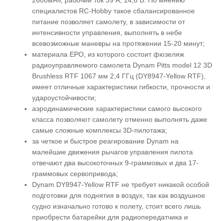
2600мАч, рабочий ток 39 А, 14,8 В. По мнению
специалистов RC-Hobby такое сбалансированное
питание позволяет самолету, в зависимости от
интенсивности управления, выполнять в небе
всевозможные маневры на протяжении 15-20 минут;
материала ЕРО, из которого состоит фюзеляж
радиоуправляемого самолета Dynam Pitts model 12 3D
Brushless RTF 1067 мм 2,4 ГГц (DY8947-Yellow RTF),
имеет отличные характеристики гибкости, прочности и
удароустойчивости;
аэродинамические характеристики самого высокого
класса позволяют самолету отменно выполнять даже
самые сложные комплексы 3D-пилотажа;
за четкое и быстрое реагирование Dynam на
малейшие движения рычагов управления пилота
отвечают два высокоточных 9-граммовых и два 17-
граммовых сервопривода;
Dynam DY8947-Yellow RTF не требует никакой особой
подготовки для поднятия в воздух, так как воздушное
судно изначально готово к полету, стоит всего лишь
приобрести батарейки для радиопередатчика и