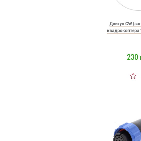
Двигун CW (за
квадрокоптера 
230 