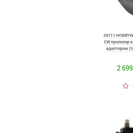
34711 HOBBYW
CW пропелер к
адаптером (
2 699