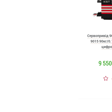
Сервопривід 9
9015 90кг/0.
цифр
9 550