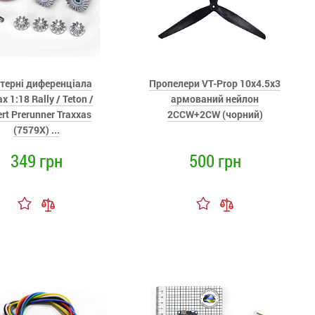
терні диференціала
Пропелери VT-Prop 10x4.5x3
ax 1:18 Rally / Teton /
армований нейлон
rt Prerunner Traxxas
2CCW+2CW (чорний)
(7579X) ...
349 грн
500 грн