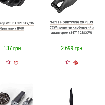
34711 HOBBYWING X9 PLUS
тор WEIPU SP1312/S6
CСW пропелер карбоновий з
6pin мама IP68
адаптером (34711CBCCW)
137 грн
2 699 грн