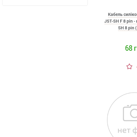
Кабель силіко
JST-SH F 8 pin -
SH 8 pin 
68 