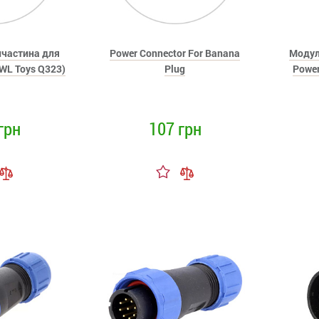
пчастина для
Power Connector For Banana
Модул
WL Toys Q323)
Plug
Power
грн
107 грн