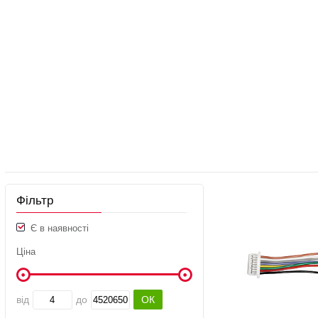
Фільтр
Є в наявності
Ціна
від
до