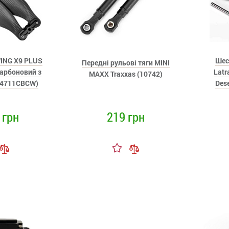
ING X9 PLUS
Шес
Передні рульові тяги MINI
арбоновий з
Latr
MAXX Traxxas (10742)
34711CBCW)
Dese
 грн
219 грн