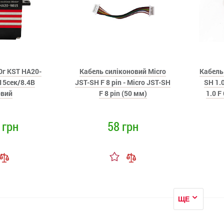
0г KST HA20-
Кабель силіконовий Micro
Кабель
15сек/8.4В
JST-SH F 8 pin - Micro JST-SH
SH 1.0
овий
F 8 pin (50 мм)
1.0 F
 грн
58 грн
ЩЕ