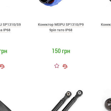
U SP1310/S9
Конектор WEIPU SP1310/P9
Конек
а IP68
9pin тато IP68
грн
150 грн