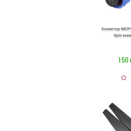
Конектор WEIP
9pin мам
150 