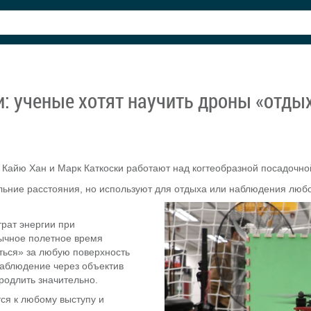
и: ученые хотят научить дроны «отд
 Кайю Хан и Марк Каткоски работают над когтеобразной посадочно
льние расстояния, но используют для отдыха или наблюдения люб
трат энергии при
ычное полетное время
ться» за любую поверхность
наблюдение через объектив
одлить значительно.
ся к любому выступу и