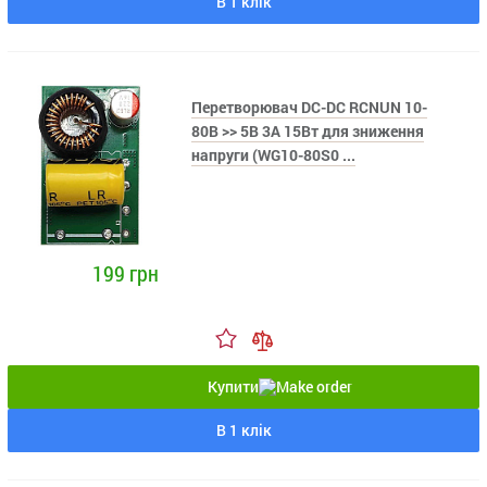
В 1 клік
Перетворювач DC-DC RCNUN 10-
80В >> 5В 3А 15Вт для зниження
напруги (WG10-80S0 ...
199 грн
Купити
В 1 клік