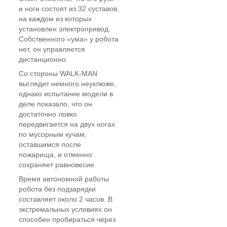
и ноги состоят из 32 суставов,
на каждом из которых
установлен электропривод.
Собственного «ума» у робота
нет, он управляется
дистанционно.
Со стороны WALK-MAN
выглядит немного неуклюже,
однако испытание модели в
деле показало, что он
достаточно ловко
передвигается на двух ногах
по мусорным кучам,
оставшимся после
пожарища, и отменно
сохраняет равновесие.
Время автономной работы
робота без подзарядки
составляет около 2 часов. В
экстремальных условиях он
способен пробираться через