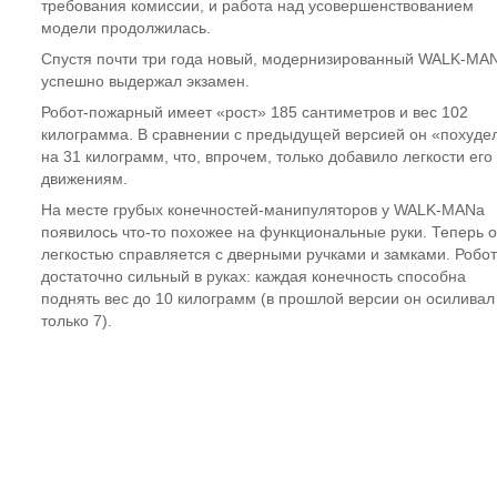
требования комиссии, и работа над усовершенствованием
модели продолжилась.
Спустя почти три года новый, модернизированный WALK-MA
успешно выдержал экзамен.
Робот-пожарный имеет «рост» 185 сантиметров и вес 102
килограмма. В сравнении с предыдущей версией он «похуде
на 31 килограмм, что, впрочем, только добавило легкости его
движениям.
На месте грубых конечностей-манипуляторов у WALK-MANа
появилось что-то похожее на функциональные руки. Теперь о
легкостью справляется с дверными ручками и замками. Робот
достаточно сильный в руках: каждая конечность способна
поднять вес до 10 килограмм (в прошлой версии он осиливал
только 7).