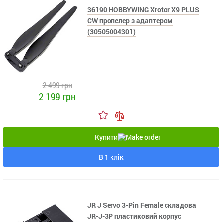
36190 HOBBYWING Xrotor X9 PLUS
CW пропелер з адаптером
(30505004301)
2 499 грн
2 199 грн
Купити
В 1 клік
JR J Servo 3-Pin Female складова
JR-J-3P пластиковий корпус