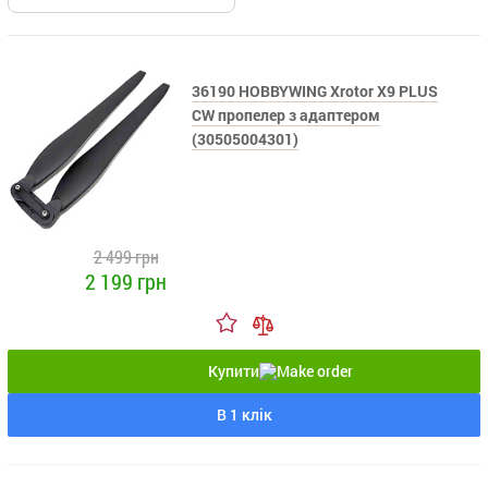
36190 HOBBYWING Xrotor X9 PLUS
CW пропелер з адаптером
(30505004301)
2 499 грн
2 199 грн
Купити
В 1 клік