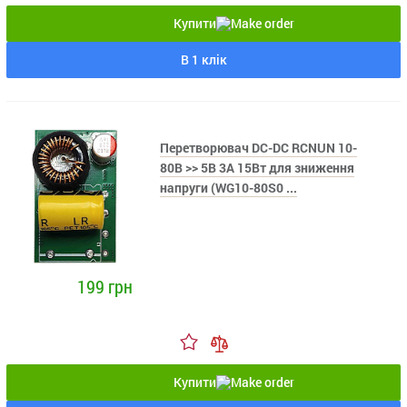
Купити
В 1 клік
Перетворювач DC-DC RCNUN 10-
80В >> 5В 3А 15Вт для зниження
напруги (WG10-80S0 ...
199 грн
Купити