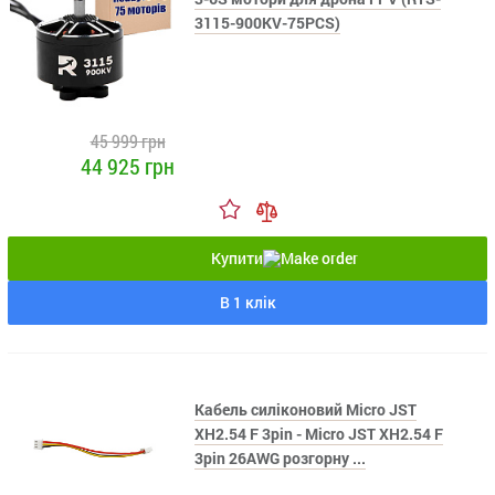
3115-900KV-75PCS)
45 999 грн
44 925 грн
Купити
В 1 клік
Кабель силіконовий Micro JST
XH2.54 F 3pin - Micro JST XH2.54 F
3pin 26AWG розгорну ...