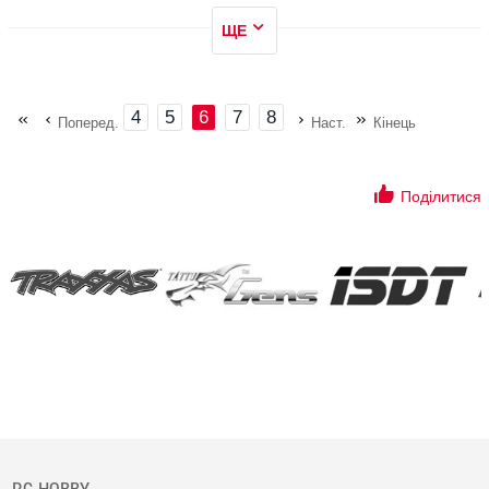
ЩЕ
4
5
6
7
8
Поперед.
Наст.
Кінець
Поділитися
RC-HOBBY