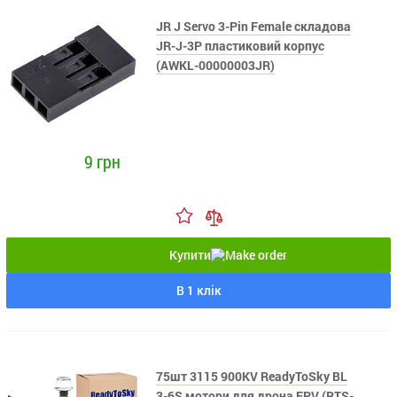
JR J Servo 3-Pin Female складова
JR-J-3P пластиковий корпус
(AWKL-00000003JR)
9 грн
Купити
В 1 клік
75шт 3115 900KV ReadyToSky BL
3-6S мотори для дрона FPV (RTS-