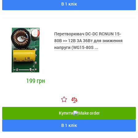
В 1 клік
Перетворювач DC-DC RCNUN 15-
80В >> 12В 3А 36Вт для зниження
напруги (WG15-80S ...
199 грн
Купити
В 1 клік