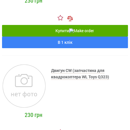
230 грн
Купити
В 1 клік
Двигун CW (запчастина для
квадрокоптера WL Toys Q323)
230 грн