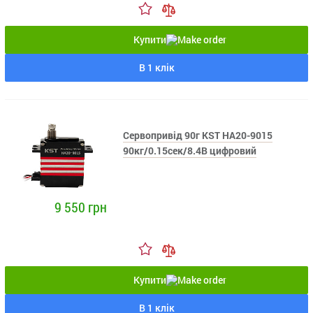
Купити
В 1 клік
Сервопривід 90г KST HA20-9015
90кг/0.15сек/8.4В цифровий
9 550 грн
Купити
В 1 клік