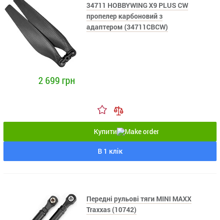
34711 HOBBYWING X9 PLUS CW
пропелер карбоновий з
адаптером (34711CBCW)
2 699 грн
Купити
В 1 клік
Передні рульові тяги MINI MAXX
Traxxas (10742)