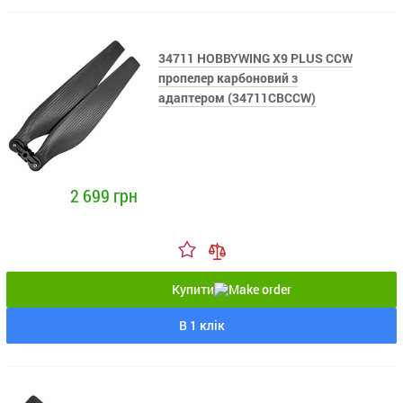
34711 HOBBYWING X9 PLUS CСW
пропелер карбоновий з
адаптером (34711CBCCW)
2 699 грн
Купити
В 1 клік