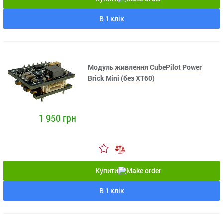
В 1 клік
Модуль живлення CubePilot Power
Brick Mini (без XT60)
1 950 грн
Купити
В 1 клік