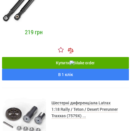
219 грн
Купити
В 1 клік
Шестерні диференціала Latrax
1:18 Rally / Teton / Desert Prerunner
Traxxas (7579X) ...