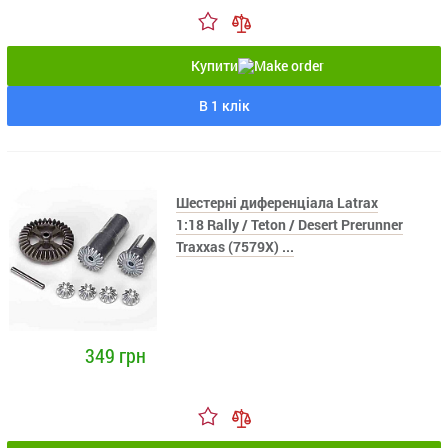
Купити
В 1 клік
Шестерні диференціала Latrax
1:18 Rally / Teton / Desert Prerunner
Traxxas (7579X) ...
349 грн