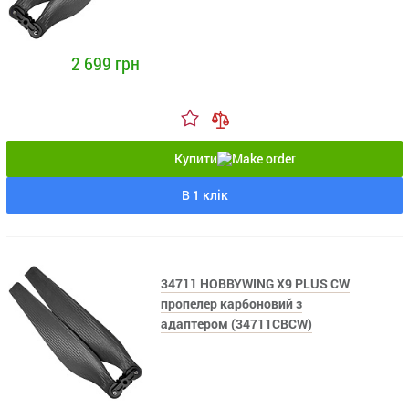
2 699 грн
Купити
В 1 клік
34711 HOBBYWING X9 PLUS CW
пропелер карбоновий з
адаптером (34711CBCW)