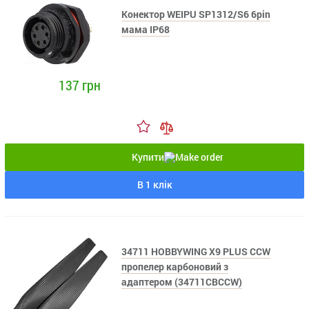
Конектор WEIPU SP1312/S6 6pin
мама IP68
137 грн
Купити
В 1 клік
34711 HOBBYWING X9 PLUS CСW
пропелер карбоновий з
адаптером (34711CBCCW)