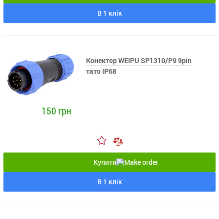
В 1 клік
Конектор WEIPU SP1310/P9 9pin
тато IP68
150 грн
Купити
В 1 клік