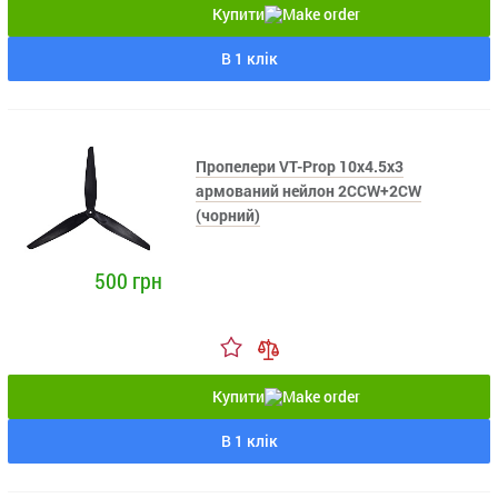
Купити
В 1 клік
Пропелери VT-Prop 10x4.5x3
армований нейлон 2CCW+2CW
(чорний)
500 грн
Купити
В 1 клік