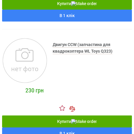
Купити
В 1 клік
Двигун CCW (запчастина для
квадрокоптера WL Toys Q323)
230 грн
Купити
В 1 клік