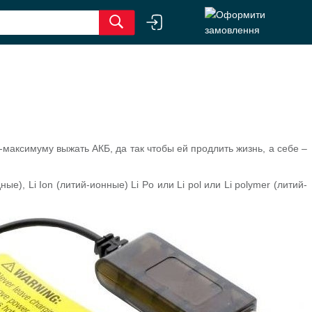
-максимуму выжать АКБ, да так чтобы ей продлить жизнь, а себе –
, Li Ion (литий-ионные) Li Po или Li pol или Li polymer (литий-