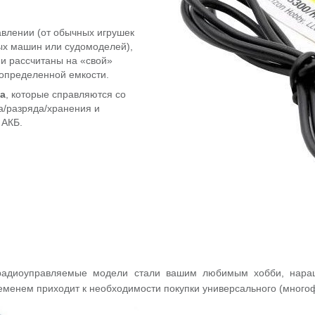
влении (от обычных игрушек
ых машин или судомоделей),
ни рассчитаны на «свой»
 определенной емкости.
а
, которые справляются со
а/разряда/хранения и
 АКБ.
радиоуправляемые модели стали вашим любимым хобби, наращи
ременем приходит к необходимости покупки универсального (много