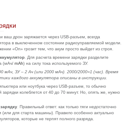
рядки
ли ваш дрон заряжается через USB-разъем, всегда
лятора в выключенном состоянии радиоуправляемой модели.
ении «On» грозит тем, что акум просто выйдет из строя.
аккумулятор
. Для расчета времени зарядки разделите
а (мАч/
mAh
) на силу тока используемого ЗУ.
мАч, ЗУ – 2 Ач (или 2000 мАч). 2000/2000=1 (час). Время
тики каждого аккумулятора описаны в инструкции.
мпьютера или ноутбука через USB-разъем, то обычно
зарядки колеблется от 40 до 70 минут. Но, опять же, нужно
 зарядку
. Правильный ответ: как только тяги недостаточно
и (или для старта машины). Правило особенно актуально
уляторов, которые не терпят полного разряда.