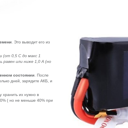
ремени
. Это выводит его из
 (от 0,5 С до макс 1
 равен или ниже 1,0 А (но
женном состоянии
. После
лько дней, зарядите АКБ, и
 хранить их нужно в
0% ( но не меньше 40% при