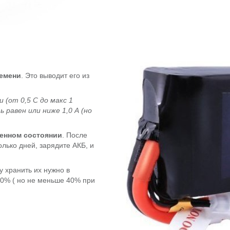
ремени
. Это выводит его из
 (от 0,5 С до макс 1
 равен или ниже 1,0 А (но
женном состоянии
. После
лько дней, зарядите АКБ, и
 хранить их нужно в
0% ( но не меньше 40% при