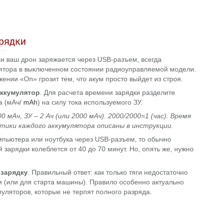
рядки
ли ваш дрон заряжается через USB-разъем, всегда
лятора в выключенном состоянии радиоуправляемой модели.
ении «On» грозит тем, что акум просто выйдет из строя.
аккумулятор
. Для расчета времени зарядки разделите
а (мАч/
mAh
) на силу тока используемого ЗУ.
мАч, ЗУ – 2 Ач (или 2000 мАч). 2000/2000=1 (час). Время
тики каждого аккумулятора описаны в инструкции.
мпьютера или ноутбука через USB-разъем, то обычно
зарядки колеблется от 40 до 70 минут. Но, опять же, нужно
 зарядку
. Правильный ответ: как только тяги недостаточно
и (или для старта машины). Правило особенно актуально
уляторов, которые не терпят полного разряда.