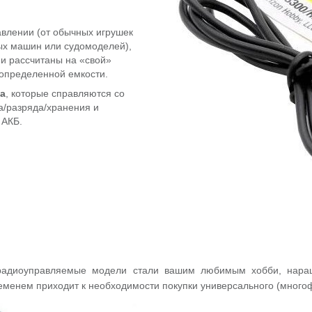
влении (от обычных игрушек
ых машин или судомоделей),
ни рассчитаны на «свой»
 определенной емкости.
а
, которые справляются со
а/разряда/хранения и
 АКБ.
радиоуправляемые модели стали вашим любимым хобби, наращи
ременем приходит к необходимости покупки универсального (много