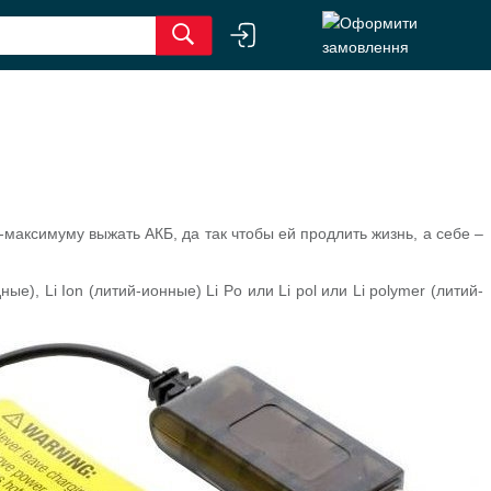
-максимуму выжать АКБ, да так чтобы ей продлить жизнь, а себе –
, Li Ion (литий-ионные) Li Po или Li pol или Li polymer (литий-