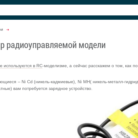
ри
ор радиоуправляемой модели
ые используются в RC
-моделизме, а сейчас расскажем о том, как по
щиеся – Ni Cd (никель-кадмиевые), Ni MH( никель-металл-гидридные)
атные) вам потребуется зарядное устройство.