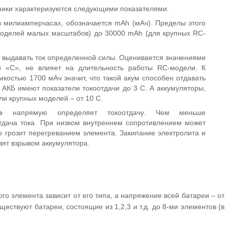
ники характеризуются следующими показателями.
в милиамперчасах, обозначается mAh (мАч). Пределы этого
моделей малых масштабов) до 30000 mAh (для крупных RC-
 выдавать ток определенной силы. Оценивается значениями
ой «С», не влияет на длительность работы RC-модели. К
мкостью 1700 мАч значит, что такой акум способен отдавать
е АКБ имеют показатели токоотдачи до 3 С. А аккумуляторы,
и крупных моделей – от 10 С.
е
напрямую определяет токоотдачу. Чем меньше
тдача тока. При низком внутреннем сопротивлением может
о грозит перегреванием элемента. Закипание электролита и
зят взрывом аккумулятора.
о элемента зависит от его типа, а напряжение всей батареи – от
ествуют батареи, состоящие из 1,2,3 и т.д. до 8-ми элементов (в