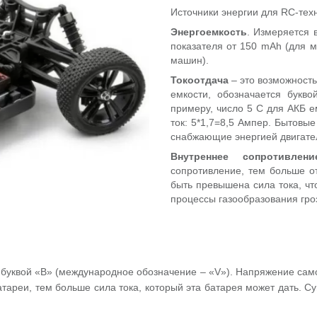
Источники энергии для RC-тех
Энергоемкость
. Измеряется 
показателя от 150 mAh (для 
машин).
Токоотдача
– это возможность
емкости, обозначается букв
примеру, число 5 С для АКБ е
ток: 5*1,7=8,5 Ампер. Бытовы
снабжающие энергией двигател
Внутреннее сопротивлени
сопротивление, тем больше о
быть превышена сила тока, чт
процессы газообразования гро
буквой «В» (международное обозначение – «V»). Напряжение самог
реи, тем больше сила тока, который эта батарея может дать. Сущ