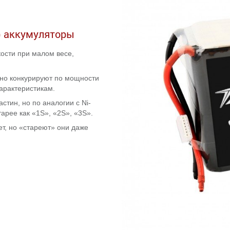
ые) аккумуляторы
ости при малом весе,
но конкурируют по мощности
арактеристикам.
стин, но по аналогии с Ni-
арее как «1S», «2S», «3S».
ет, но «стареют» они даже